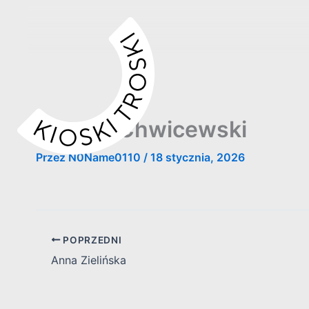
Przejdź
do
treści
Cezary Chwicewski
Przez
N0Name0110
/
18 stycznia, 2026
POPRZEDNI
Anna Zielińska